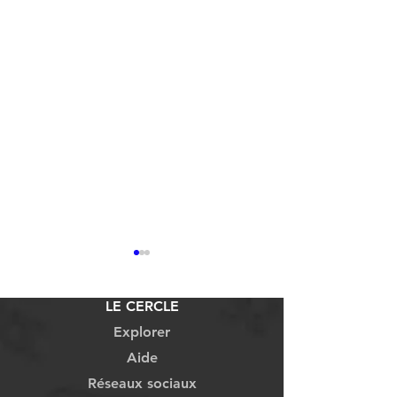
LE CERCLE
Explorer
Aide
Réseaux sociaux
Flama del Canigó Info al
Flama del Canigó I