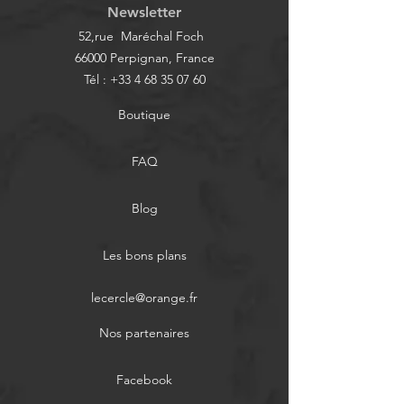
Newsletter
Fòrum d'Associacions de
Forum des Associa
52,rue Maréchal Foch
Perpinyà 2026
Perpignan 2026
66000 Perpignan, France
Tél :
+33 4 68 35 07 60
Boutique
FAQ
Blog
Les bons plans
lecercle@orange.fr
Nos partenaires
Facebook