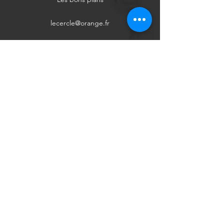
lecercle@orange.fr
Nos partenaires
Facebook
Instagram
Actualités et mises à
jour
S'abonner