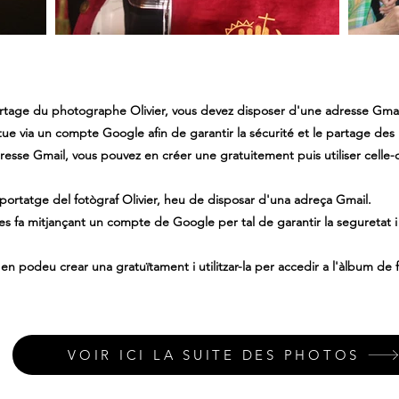
ortage du photographe Olivier, vous devez disposer d'une adresse Gmai
tue via un compte Google afin de garantir la sécurité et le partage des
esse Gmail, vous pouvez en créer une gratuitement puis utiliser celle-
reportatge del fotògraf Olivier, heu de disposar d'una adreça Gmail.
 es fa mitjançant un compte de Google per tal de garantir la seguretat
en podeu crear una gratuïtament i utilitzar-la per accedir a l'àlbum de f
VOIR ICI LA SUITE DES PHOTOS