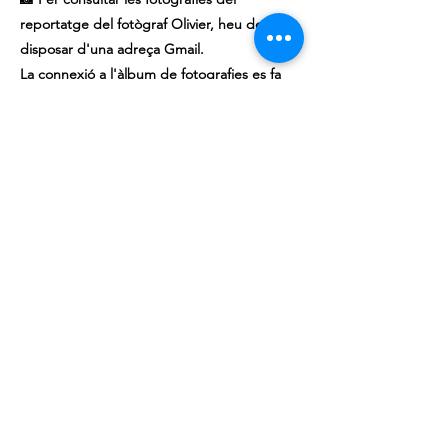
reportatge del fotògraf Olivier, heu de
disposar d'una adreça Gmail.
La connexió a l'àlbum de fotografies es fa
mitjançant un compte de Google per tal de
garantir la seguretat i compartir les imatges
únicament amb les persones autoritzades.
Si encara no teniu una adreça Gmail, en
podeu crear una gratuïtament i utilitzar-la
per accedir a l'àlbum de fotografies.
VOIR ICI LA SUITE DES PHOTOS
LE CERCLE
Explorer
Aide
Réseaux sociaux
Newsletter