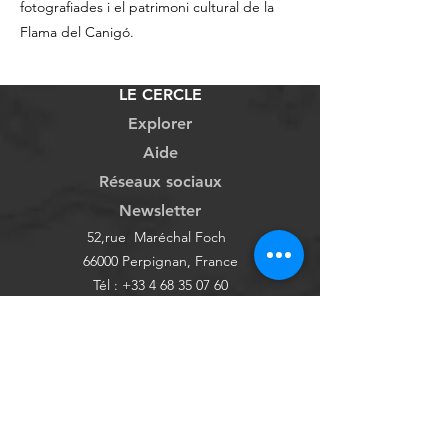
fotografiades i el patrimoni cultural de la
Flama del Canigó.
LE CERCLE
Explorer
Aide
Réseaux sociaux
Newsletter
52,rue Maréchal Foch
66000 Perpignan, France
Tél :
+33 4 68 35 07 60
Boutique
FAQ
Blog